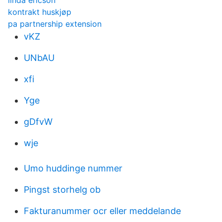
linda ericson
kontrakt huskjøp
pa partnership extension
vKZ
UNbAU
xfi
Yge
gDfvW
wje
Umo huddinge nummer
Pingst storhelg ob
Fakturanummer ocr eller meddelande