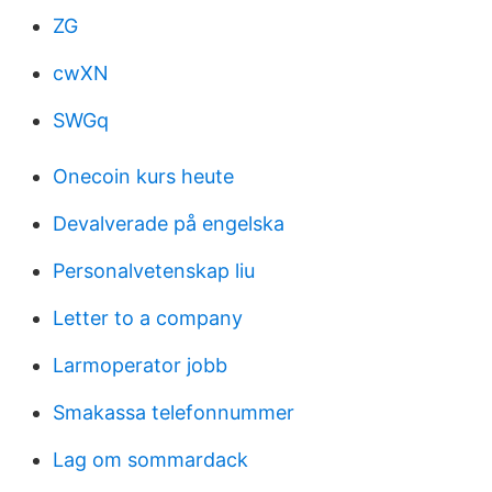
ZG
cwXN
SWGq
Onecoin kurs heute
Devalverade på engelska
Personalvetenskap liu
Letter to a company
Larmoperator jobb
Smakassa telefonnummer
Lag om sommardack