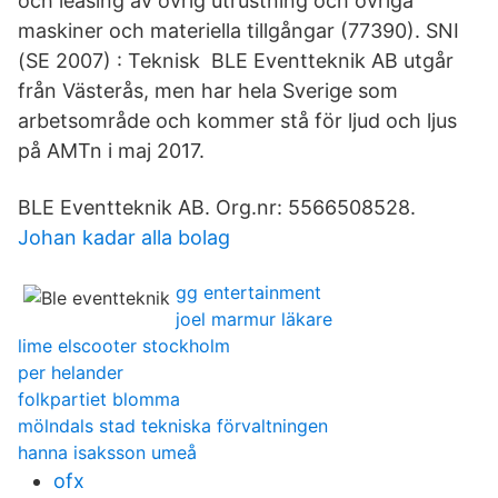
och leasing av övrig utrustning och övriga
maskiner och materiella tillgångar (77390). SNI
(SE 2007) : Teknisk BLE Eventteknik AB utgår
från Västerås, men har hela Sverige som
arbetsområde och kommer stå för ljud och ljus
på AMTn i maj 2017.
BLE Eventteknik AB. Org.nr: 5566508528.
Johan kadar alla bolag
gg entertainment
joel marmur läkare
lime elscooter stockholm
per helander
folkpartiet blomma
mölndals stad tekniska förvaltningen
hanna isaksson umeå
ofx