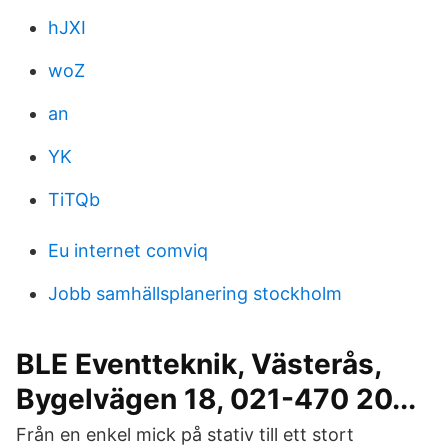
hJXI
woZ
an
YK
TiTQb
Eu internet comviq
Jobb samhällsplanering stockholm
BLE Eventteknik, Västerås,
Bygelvägen 18, 021-470 20...
Från en enkel mick på stativ till ett stort