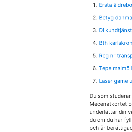
Ersta äldreb
Betyg danma
Di kundtjänst
Bth karlskro
Reg nr trans
Tepe malmö 
Laser game u
Du som studerar 
Mecenatkortet o
underlättar din v
du om du har fyl
och är berättigad