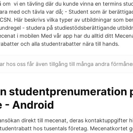
på om vi en tävling där du kunde vinna en termins stu
vara med och tävla var då; - Student som är berättigad t
SN. Här beskrivs vilka typer av utbildningar som berät
ndregel - studera på studiestödsberättigande utbildn
ecenat i mobilen Med vår app har du alltid ditt Mecen
abatter och alla studentrabatter nära till hands.
r hos oss får även tillgång till många andra förmåne
en studentprenumeration 
 - Android
 ansökan direkt till mecenat, deras kontaktuppgifter h
tudentrabatt hos tusentals företag. Mecenatkortet ge