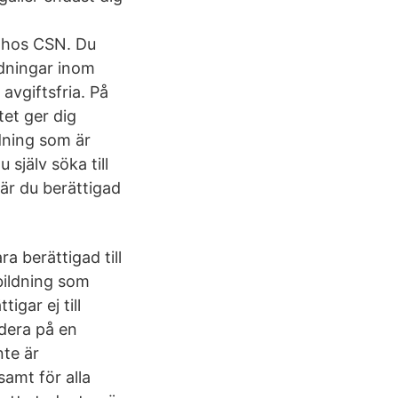
e hos CSN. Du
ldningar inom
avgiftsfria. På
et ger dig
dning som är
själv söka till
är du berättigad
a berättigad till
bildning som
igar ej till
udera på en
nte är
samt för alla