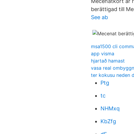
Mecenatkort är r
berättigad till M
See ab
msa1500 cli comm
app visma
hjartað hamast
vasa real ombygg
ter kokusu neden d
Ptg
tc
NHMxq
KbZfg