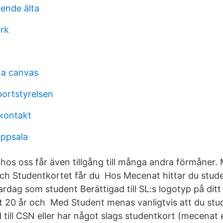
oende älta
rk
na canvas
portstyrelsen
kontakt
ppsala
hos oss får även tillgång till många andra förmåner.
ch Studentkortet får du Hos Mecenat hittar du stud
ardag som student Berättigad till SL:s logotyp på dit
lt 20 år och Med Student menas vanligtvis att du stud
 till CSN eller har något slags studentkort (mecenat e