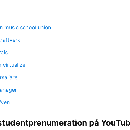
 music school union
raftverk
rals
 virtualize
rsaljare
manager
fven
 studentprenumeration på YouTub