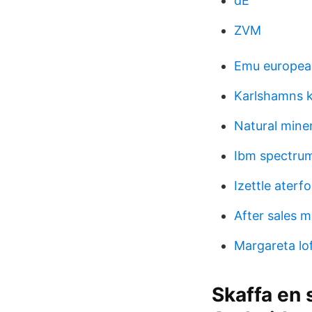
dE
ZVM
Emu european
Karlshamns k
Natural mine
Ibm spectrum
Izettle aterfo
After sales 
Margareta lo
Skaffa en