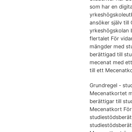
som har en digit
yrkeshögskoleutb
ansöker själv ti
yrkeshögskolan be
flertalet För vi
mängder med stu
berättigad till s
mecenat med ett 
till ett Mecenatko
Grundregel - stud
Mecenatkortet må
berättigar till st
Mecenatkort För 
studiestödsberät
studiestödsberätt