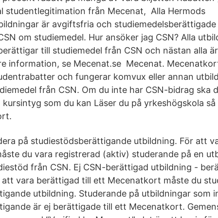
al studentlegitimation från Mecenat, Alla Hermods
ildningar är avgiftsfria och studiemedelsberättigad
ll CSN om studiemedel. Hur ansöker jag CSN? Alla utbi
rättigar till studiemedel från CSN och nästan alla är 
dare information, se Mecenat.se Mecenat. Mecenatkort
dentrabatter och fungerar komvux eller annan utbil
tudiemedel från CSN. Om du inte har CSN-bidrag ska du 
kursintyg som du kan Läser du på yrkeshögskola så 
rt.
era på studiestödsberättigande utbildning. För att var
ste du vara registrerad (aktiv) studerande på en ut
udiestöd från CSN. Ej CSN-berättigad utbildning - berätt
att vara berättigad till ett Mecenatkort måste du st
tigande utbildning. Studerande på utbildningar som i
igande är ej berättigade till ett Mecenatkort. Gemen