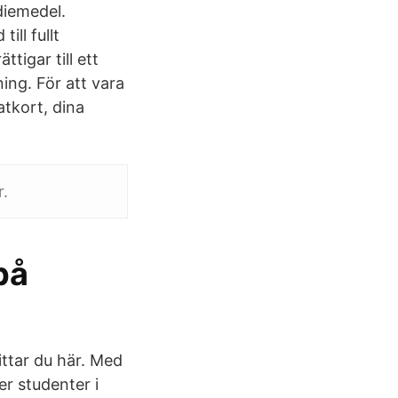
diemedel.
ill fullt
tigar till ett
ing. För att vara
atkort, dina
r.
på
ittar du här. Med
r studenter i