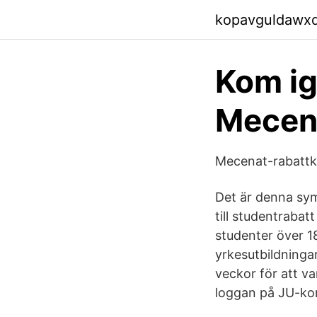
kopavguldawx
Kom i
Mecen
Mecenat-rabattk
Det är denna symb
till studentraba
studenter över 18
yrkesutbildningar
veckor för att v
loggan på JU-kor