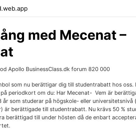
d.web.app
gång med Mecenat –
at
od Apollo BusinessClass.dk forum 820 000
ol som nu berättigar dig till studentrabatt hos oss. 
tt på periodkort om du: Har Mecenat- Vem är berättig
 år som studerar på högskole- eller universitetsnivå (
) är berättigade till studentrabatt. Nu krävs 50 % stu
ara berättigad till under hösten då de enbart accepte
tet.