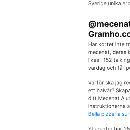
Sverige unika er
@mecenat I
Gramho.c
Har kortet inte tr
mecenat, deras k
likes · 152 talki
vardag och får p
Varför ska jag r
ett halvår? Skap
ditt Mecenat Alum
instruktionerna s
Bella pizzeria s
Studenter har 25