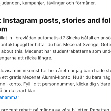
bjudanden, kampanjer, tävlingar och förmåner.
nstagram posts, stories and fol
om
illat in i brevlådan automatiskt? Skicka isåfall en ansök
ontaktuppgifter hittar du här. Mecenat Sverige, Göt
ng about this. Mecenat har studentrabatterna som unde
engarna att räcka längre.
edovisa min inkomst för hela året när jag bara hade s
a ett gratis Mecenat Alumni-konto. Nu är du bara någr
ni-konto. Fyll i ditt personnummer, klicka dig vidare 
å är du snart klar.
urahammar
 procent rabatt på många av våra biljetter. Rabatten 