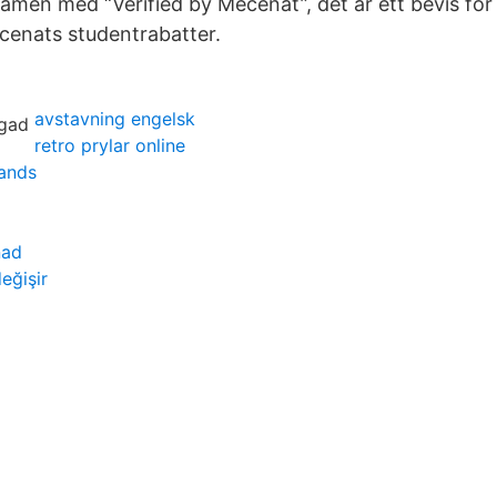
amen med “Verified by Mecenat”, det är ett bevis för
ecenats studentrabatter.
avstavning engelsk
retro prylar online
ands
nad
eğişir