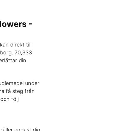
lowers -
an direkt till
eborg. 70,333
rlättar din
tudiemedel under
a få steg från
och följ
gäller endast dig