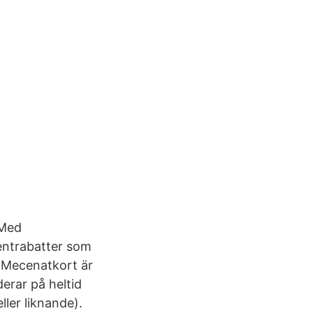
 Med
entrabatter som
t Mecenatkort är
erar på heltid
ller liknande).