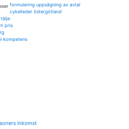
formulering uppsägning av avtal
cykelleder östergötland
tälje
m pris
rg
al kompetens
rsoners inkomst