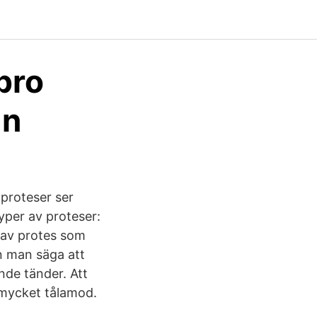
bro
ån
proteser ser
yper av proteser:
p av protes som
n man säga att
nde tänder. Att
 mycket tålamod.