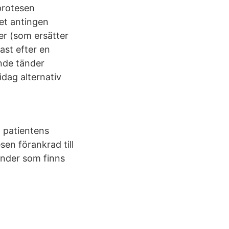
protesen
et antingen
ser (som ersätter
last efter en
nde tänder
idag alternativ
a patientens
sen förankrad till
änder som finns