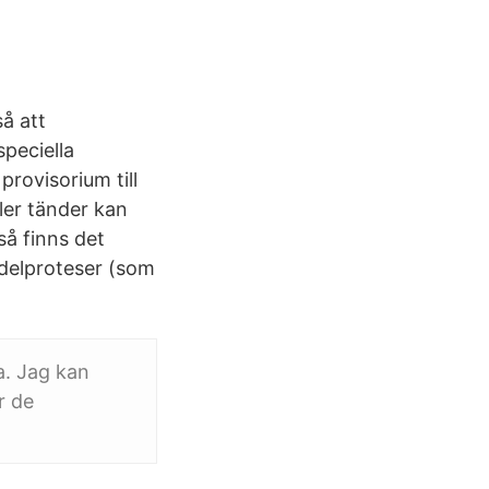
å att
speciella
provisorium till
ler tänder kan
å finns det
 delproteser (som
a. Jag kan
r de