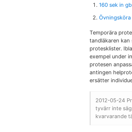
160 sek in g
Övningsköra
Temporära protes
tandläkaren kan s
protesklister. Ib
exempel under im
protesen anpassa
antingen helprote
ersätter individu
2012-05-24 Pra
tyvärr inte sä
kvarvarande tä