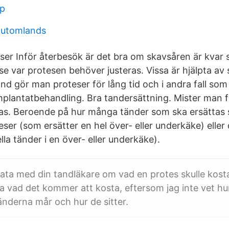
bp
 utomlands
er Inför återbesök är det bra om skavsåren är kvar s
e var protesen behöver justeras. Vissa är hjälpta av 
land gör man proteser för lång tid och i andra fall som 
plantatbehandling. Bra tandersättning. Mister man f
s. Beroende på hur många tänder som ska ersättas s
ser (som ersätter en hel över- eller underkäke) eller
ella tänder i en över- eller underkäke).
ta med din tandläkare om vad en protes skulle kost
ga vad det kommer att kosta, eftersom jag inte vet hu
nderna mår och hur de sitter.