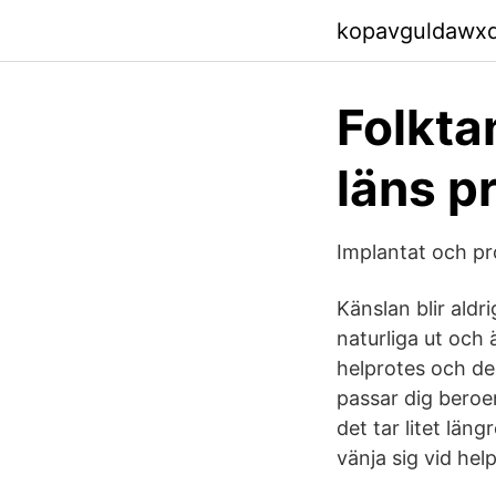
kopavguldawx
Folkta
läns pr
Implantat och pr
Känslan blir al
naturliga ut och
helprotes och del
passar dig beroe
det tar litet län
vänja sig vid he