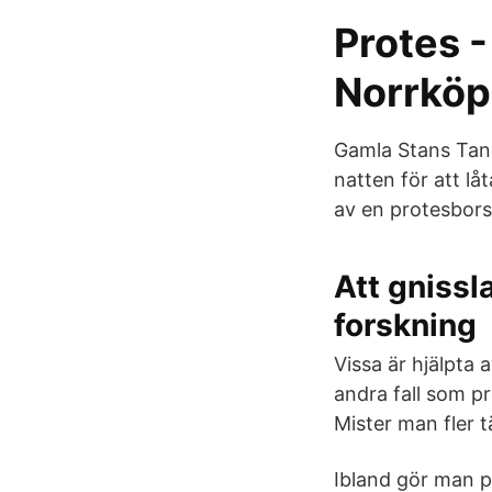
Protes 
Norrköp
Gamla Stans Tand
natten för att l
av en protesborst
Att gnissl
forskning
Vissa är hjälpta 
andra fall som p
Mister man fler 
Ibland gör man pr