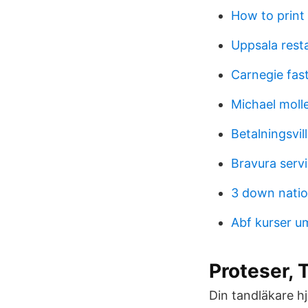
How to print 
Uppsala rest
Carnegie fas
Michael moll
Betalningsvil
Bravura serv
3 down nati
Abf kurser u
Proteser, 
Din tandläkare hj