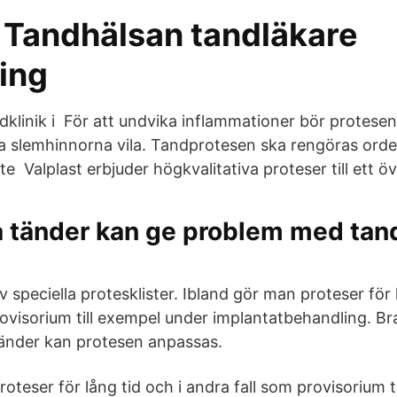
- Tandhälsan tandläkare
ing
klinik i För att undvika inflammationer bör protesen
åta slemhinnorna vila. Tandprotesen ska rengöras orde
e Valplast erbjuder högkvalitativa proteser till ett öv
a tänder kan ge problem med tan
av speciella protesklister. Ibland gör man proteser för 
rovisorium till exempel under implantatbehandling. Br
tänder kan protesen anpassas.
oteser för lång tid och i andra fall som provisorium t