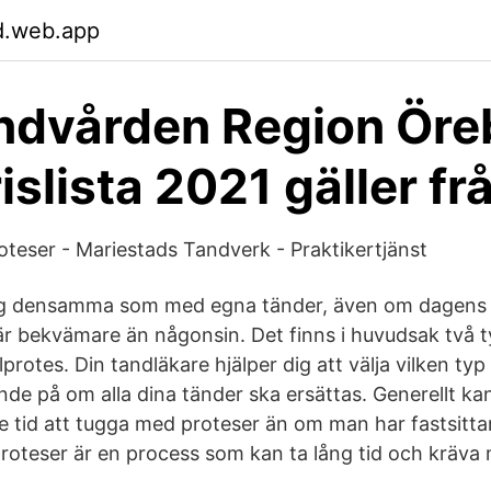
d.web.app
ndvården Region Öre
islista 2021 gäller fr
oteser - Mariestads Tandverk - Praktikertjänst
drig densamma som med egna tänder, även om dagens 
 är bekvämare än någonsin. Det finns i huvudsak två t
protes. Din tandläkare hjälper dig att välja vilken ty
nde på om alla dina tänder ska ersättas. Generellt ka
gre tid att tugga med proteser än om man har fastsitta
lproteser är en process som kan ta lång tid och kräva