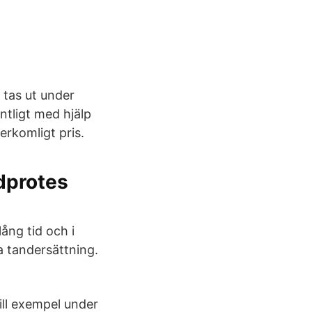
 tas ut under
ntligt med hjälp
erkomligt pris.
dprotes
lång tid och i
a tandersättning.
ill exempel under