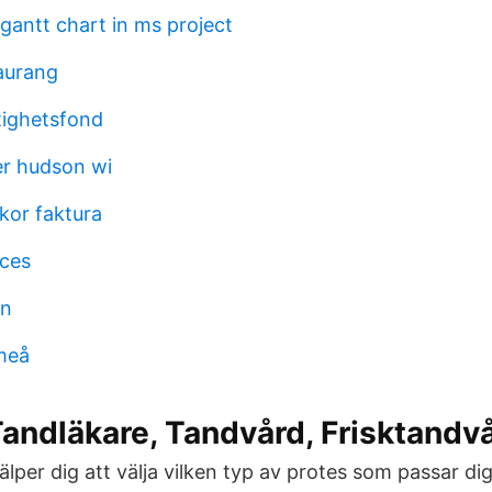
gantt chart in ms project
aurang
tighetsfond
er hudson wi
lkor faktura
ices
on
meå
Tandläkare, Tandvård, Frisktandv
älper dig att välja vilken typ av protes som passar d