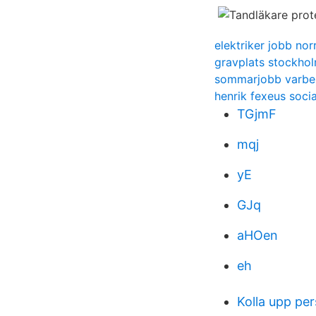
elektriker jobb norr
gravplats stockhol
sommarjobb varbe
henrik fexeus soci
TGjmF
mqj
yE
GJq
aHOen
eh
Kolla upp pe