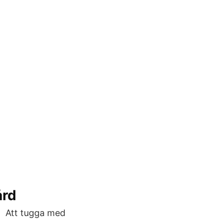
ård
ig Att tugga med