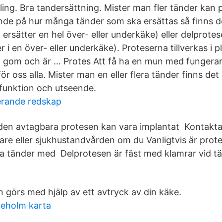
ing. Bra tandersättning. Mister man fler tänder kan 
de på hur många tänder som ska ersättas så finns d
ersätter en hel över- eller underkäke) eller delprote
r i en över- eller underkäke). Proteserna tillverkas i p
n gom och är … Protes Att få ha en mun med fungera
r oss alla. Mister man en eller flera tänder finns det 
a funktion och utseende.
rande redskap
ill den avtagbara protesen kan vara implantat Kontakt
are eller sjukhustandvården om du Vanligtvis är prote
 tänder med Delprotesen är fäst med klamrar vid t
görs med hjälp av ett avtryck av din käke.
leholm karta