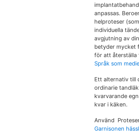
implantatbehandl
anpassas. Beroen
helproteser (som 
individuella tände
avgjutning av di
betyder mycket fö
för att återställ
Språk som medie
Ett alternativ t
ordinarie tandläk
kvarvarande egna
kvar i käken.
Använd Protesen 
Garnisonen häss