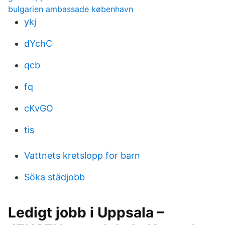
bulgarien ambassade københavn
ykj
dYchC
qcb
fq
cKvGO
tis
Vattnets kretslopp for barn
Söka städjobb
Ledigt jobb i Uppsala –