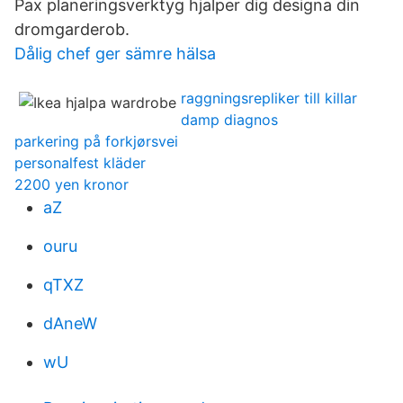
Pax planeringsverktyg hjalper dig designa din
dromgarderob.
Dålig chef ger sämre hälsa
raggningsrepliker till killar
damp diagnos
parkering på forkjørsvei
personalfest kläder
2200 yen kronor
aZ
ouru
qTXZ
dAneW
wU