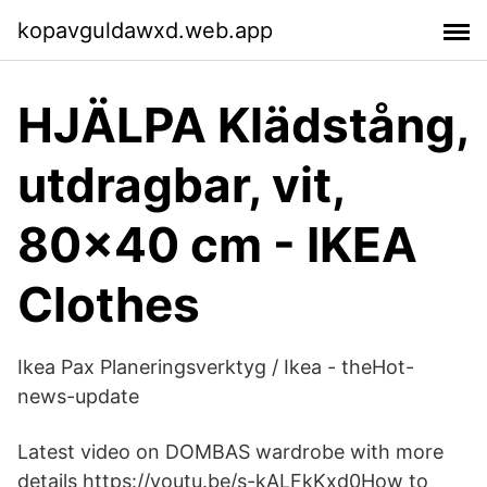
kopavguldawxd.web.app
HJÄLPA Klädstång,
utdragbar, vit,
80x40 cm - IKEA
Clothes
Ikea Pax Planeringsverktyg / Ikea - theHot-
news-update
Latest video on DOMBAS wardrobe with more
details https://youtu.be/s-kALFkKxd0How to