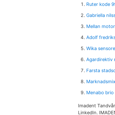
Ruter kode 
Gabriella nil
Mellan motor
Adolf fredrik
Wika sensor
Agardirektiv 
Farsta stads
Marknadsmix
Menabo brio
Imadent Tandvård
LinkedIn. IMADEN