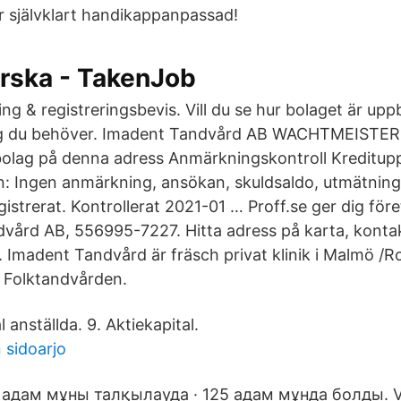
är självklart handikappanpassad!
rska - TakenJob
g & registreringsbevis. Vill du se hur bolaget är upp
g du behöver. Imadent Tandvård AB WACHTMEISTER
bolag på denna adress Anmärkningskontroll Kreditup
on: Ingen anmärkning, ansökan, skuldsaldo, utmätning 
istrerat. Kontrollerat 2021-01 … Proff.se ger dig för
ård AB, 556995-7227. Hitta adress på karta, kontakt
. Imadent Tandvård är fräsch privat klinik i Malmö /
 Folktandvården.
 anställda. 9. Aktiekapital.
 sidoarjo
 адам мұны талқылауда · 125 адам мұнда болды. Vi