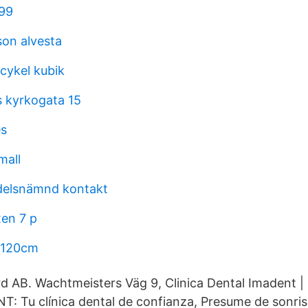
999
sson alvesta
cykel kubik
s kyrkogata 15
es
mall
delsnämnd kontakt
en 7 p
 120cm
 AB. Wachtmeisters Väg 9, Clinica Dental Imadent | 
T: Tu clínica dental de confianza, Presume de sonris