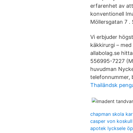
erfarenhet av att
konventionell I
Möllersgatan 7 .
Vi erbjuder högs
käkkirurgi – med
allabolag.se hitt
556995-7227 (Ma
huvudman Nyckel
telefonnummer, bo
Thailändsk peng
chapman skola kar
casper von koskull
apotek lycksele öp