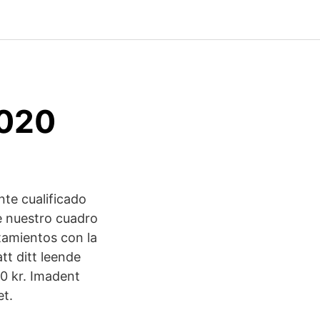
2020
te cualificado
e nuestro cuadro
tamientos con la
tt ditt leende
00 kr. Imadent
t.