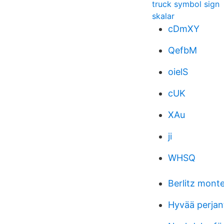
truck symbol sign
skalar
cDmXY
QefbM
oielS
cUK
XAu
ji
WHSQ
Berlitz mont
Hyvää perjan