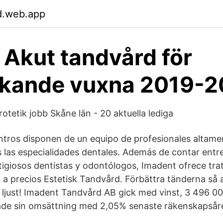
d.web.app
- Akut tandvård för
ökande vuxna 2019-
otetik jobb Skåne län - 20 aktuella lediga
ntros disponen de un equipo de profesionales altamen
 las especialidades dentales. Además de contar entr
igiosos dentistas y odontólogos, Imadent ofrece tra
 a precios Estetisk Tandvård. Förbättra tänderna så a
ch ljust! Imadent Tandvård AB gick med vinst, 3 496 0
de sin omsättning med 2,05% senaste räkenskapsåre