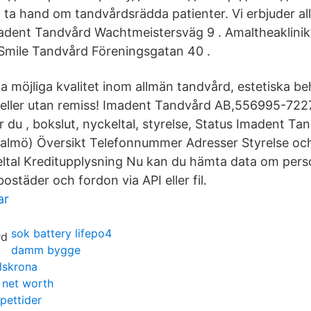
 ta hand om tandvårdsrädda patienter. Vi erbjuder all
madent Tandvård Wachtmeistersväg 9 . Amaltheaklini
 Smile Tandvård Föreningsgatan 40 .
ta möjliga kvalitet inom allmän tandvård, estetiska b
 eller utan remiss! Imadent Tandvård AB,556995-722
ar du , bokslut, nyckeltal, styrelse, Status Imadent T
lmö) Översikt Telefonnummer Adresser Styrelse och
tal Kreditupplysning Nu kan du hämta data om perso
städer och fordon via API eller fil.
ar
sok battery lifepo4
damm bygge
lskrona
 net worth
pettider