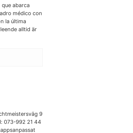
o que abarca
cuadro médico con
n la última
leende alltid är
chtmeistersväg 9
l: 073-992 21 44
ikappsanpassat