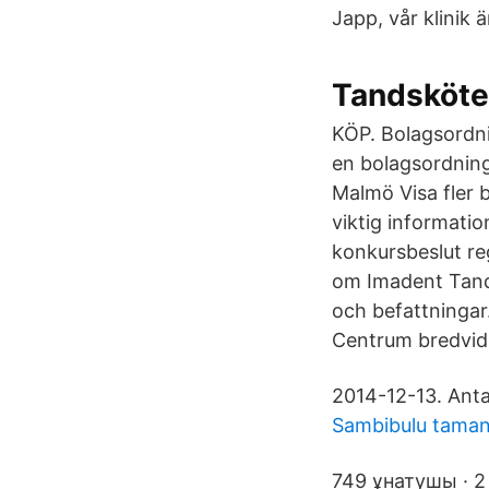
Japp, vår klinik 
Tandsköte
KÖP. Bolagsordnin
en bolagsordnin
Malmö Visa fler 
viktig informati
konkursbeslut reg
om Imadent Tandv
och befattningar
Centrum bredvid
2014-12-13. Antal
Sambibulu taman
749 ұнатушы · 2