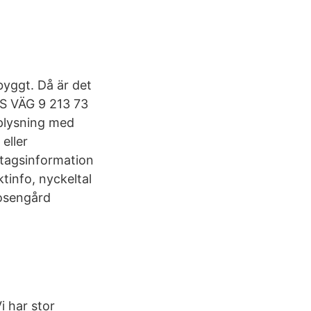
byggt. Då är det
S VÄG 9 213 73
plysning med
eller
etagsinformation
info, nyckeltal
Rosengård
 har stor