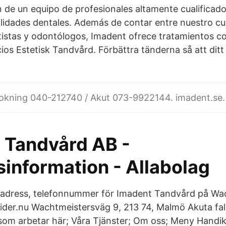
 de un equipo de profesionales altamente cualificad
alidades dentales. Además de contar entre nuestro 
tistas y odontólogos, Imadent ofrece tratamientos co
ios Estetisk Tandvård. Förbättra tänderna så att ditt 
bokning 040-212740 / Akut 073-9922144. imadent.se.
 Tandvård AB -
sinformation - Allabolag
, adress, telefonnummer för Imadent Tandvård på Wa
ider.nu Wachtmeistersväg 9, 213 74, Malmö Akuta fal
 som arbetar här; Våra Tjänster; Om oss; Meny Hand