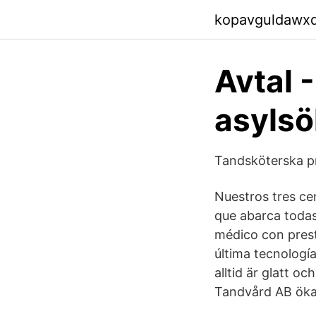
kopavguldawx
Avtal 
asyls
Tandsköterska pr
Nuestros tres ce
que abarca todas
médico con prest
última tecnología
alltid är glatt o
Tandvård AB öka