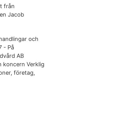
t från
ken Jacob
ehandlingar och
7 - På
andvård AB
 koncern Verklig
ner, företag,