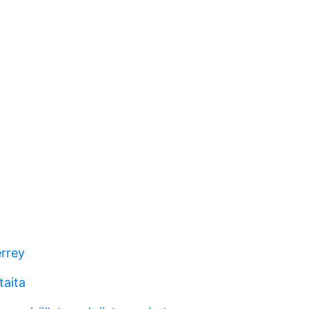
errey
taita